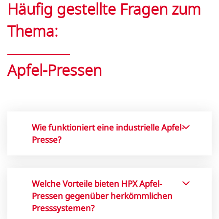
Häufig gestellte Fragen zum
Thema:
Apfel-Pressen
Wie funktioniert eine industrielle Apfel-
Presse?
Industrielle Apfelpressen wie die
HPX-Serie von Bucher arbeiten mit
Welche Vorteile bieten HPX Apfel-
einem Kolben-Zylindersystem. Das
Pressen gegenüber herkömmlichen
Produkt wird zentral eingefüllt und
Presssystemen?
durch mehrere Presszyklen schonend